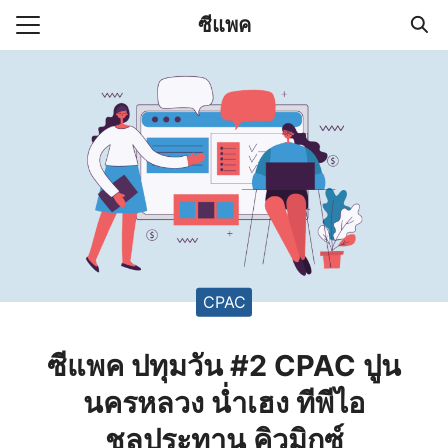
Skip
ซีแพค
to
Search
content
for:
่า
CPAC
ซีแพค ปทุมวัน #2 CPAC ปูน
นครหลวง น่ำเฮง ทีพีไอ
ชลประทาน คิวมิกซ์