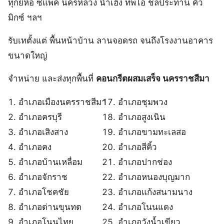
ทุกยี่ห้อ ซีแพค นครหลวง น่ำเฮง ทีพีไอ ชลประทาน คิว
มิกซ์ ฯลฯ
รับเทตั้งแต่ พื้นหน้าบ้าน ลานจอดรถ จนถึงโรงงานอาคาร
ขนาดใหญ่
จำหน่าย และส่งทุกพื้นที่
คอนกรีตผสมเสร็จ นครราชสีมา
อำเภอเมืองนครราชสีมา
อำเภอชุมพวง
อำเภอครบุรี
อำเภอสูงเนิน
อำเภอเสิงสาง
อำเภอขามทะเลสอ
อำเภอคง
อำเภอสีคิ้ว
อำเภอบ้านเหลื่อม
อำเภอปากช่อง
อำเภอจักราช
อำเภอหนองบุญมาก
อำเภอโชคชัย
อำเภอแก้งสนามนาง
อำเภอด่านขุนทด
อำเภอโนนแดง
อำเภอโนนไทย
อำเภอวังน้ำเขียว