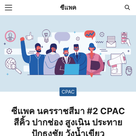
Skip
ซีแพค
to
Search
content
for:
่า
CPAC
ซีแพค นครราชสีมา #2 CPAC
สีคิ้ว ปากช่อง สูงเนิน ประทาย
ปักธงชัย วังน้ำเขียว